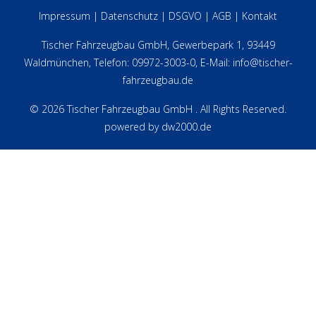
Impressum
|
Datenschutz
|
DSGVO
|
AGB
|
Kontakt
Tischer Fahrzeugbau GmbH, Gewerbepark 1, 93449
Waldmünchen, Telefon: 09972-3003-0, E-Mail:
info@tischer-
fahrzeugbau.de
© 2026 Tischer Fahrzeugbau GmbH . All Rights Reserved.
powered by dw2000.de